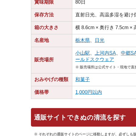
賞味期限
80日
保存方法
直射日光、高温多湿を避け
箱の大きさ
横 8.6cm × 奥行き 7.5cm × 
名産地
栃木県
、
日光
小山駅
、
上河内SA
、
中郷S
ールドスクウェア
販売場所
※ 販売場所は公式サイト・現地で
おみやげの種類
和菓子
価格帯
1,000円以内
通販サイトできぬの清流を探す
※ それぞれの通販サイトのページに移動しますが、必ずしも