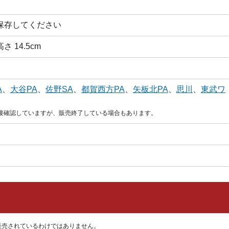
保存してください
高さ 14.5cm
A
、
大谷PA
、
佐野SA
、
都賀西方PA
、
矢板北PA
、
思川
、
東武ワ
直接確認していますが、販売終了している場合もあります。
販売されているわけではありません。