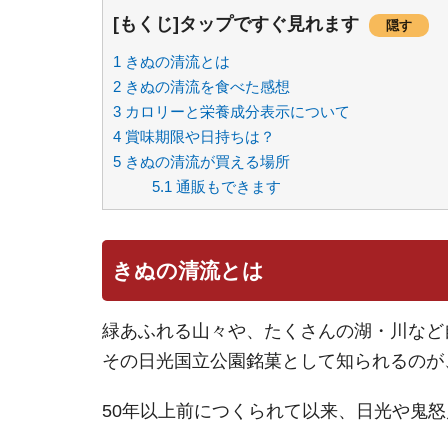
[もくじ]タップですぐ見れます
隠す
1
きぬの清流とは
2
きぬの清流を食べた感想
3
カロリーと栄養成分表示について
4
賞味期限や日持ちは？
5
きぬの清流が買える場所
5.1
通販もできます
きぬの清流とは
緑あふれる山々や、たくさんの湖・川など
その日光国立公園銘菓として知られるのが
50年以上前につくられて以来、日光や鬼