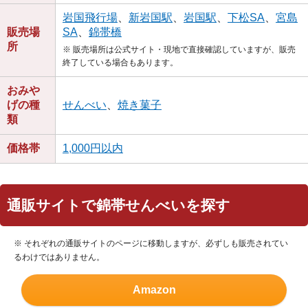
岩国飛行場
、
新岩国駅
、
岩国駅
、
下松SA
、
宮島
販売場
SA
、
錦帯橋
所
※ 販売場所は公式サイト・現地で直接確認していますが、販売
終了している場合もあります。
おみや
げの種
せんべい
、
焼き菓子
類
価格帯
1,000円以内
通販サイトで錦帯せんべいを探す
※ それぞれの通販サイトのページに移動しますが、必ずしも販売されてい
るわけではありません。
Amazon