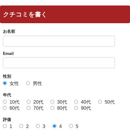
クチコミを書く
お名前
Email
性別
女性
男性
年代
10代
20代
30代
40代
50代
60代
70代
80代
90代
評価
1
2
3
4
5