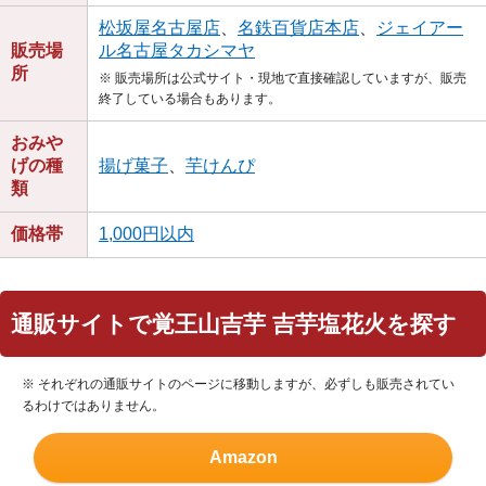
松坂屋名古屋店
、
名鉄百貨店本店
、
ジェイアー
販売場
ル名古屋タカシマヤ
所
※ 販売場所は公式サイト・現地で直接確認していますが、販売
終了している場合もあります。
おみや
げの種
揚げ菓子
、
芋けんぴ
類
価格帯
1,000円以内
通販サイトで覚王山吉芋 吉芋塩花火を探す
※ それぞれの通販サイトのページに移動しますが、必ずしも販売されてい
るわけではありません。
Amazon