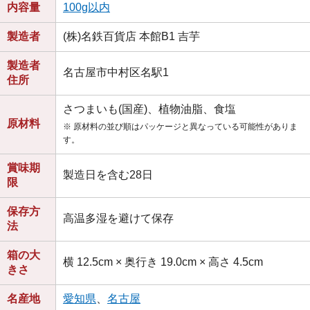
内容量
100g以内
製造者
(株)名鉄百貨店 本館B1 吉芋
製造者
名古屋市中村区名駅1
住所
さつまいも(国産)、植物油脂、食塩
原材料
※ 原材料の並び順はパッケージと異なっている可能性がありま
す。
賞味期
製造日を含む28日
限
保存方
高温多湿を避けて保存
法
箱の大
横 12.5cm × 奥行き 19.0cm × 高さ 4.5cm
きさ
名産地
愛知県
、
名古屋