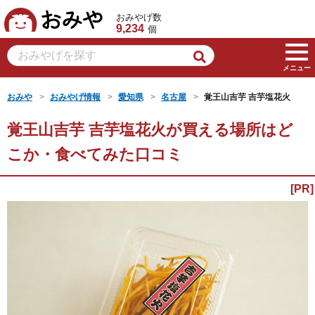
おみや
おみやげ数
9,234
個
メニュー
おみや
おみやげ情報
愛知県
名古屋
覚王山吉芋 吉芋塩花火
覚王山吉芋 吉芋塩花火が買える場所はど
こか・食べてみた口コミ