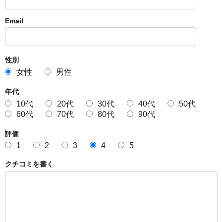
Email
性別
女性
男性
年代
10代
20代
30代
40代
50代
60代
70代
80代
90代
評価
1
2
3
4
5
クチコミを書く