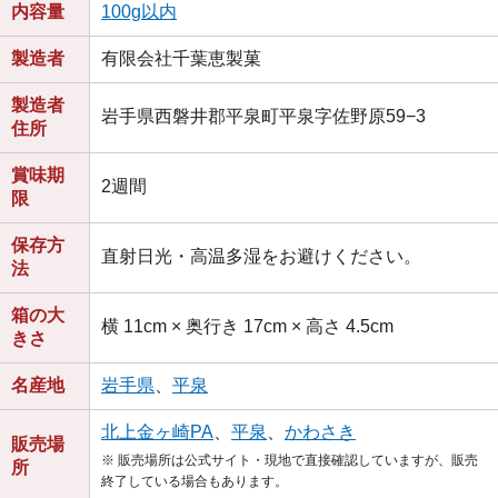
内容量
100g以内
製造者
有限会社千葉恵製菓
製造者
岩手県西磐井郡平泉町平泉字佐野原59−3
住所
賞味期
2週間
限
保存方
直射日光・高温多湿をお避けください。
法
箱の大
横 11cm × 奥行き 17cm × 高さ 4.5cm
きさ
名産地
岩手県
、
平泉
北上金ヶ崎PA
、
平泉
、
かわさき
販売場
※ 販売場所は公式サイト・現地で直接確認していますが、販売
所
終了している場合もあります。