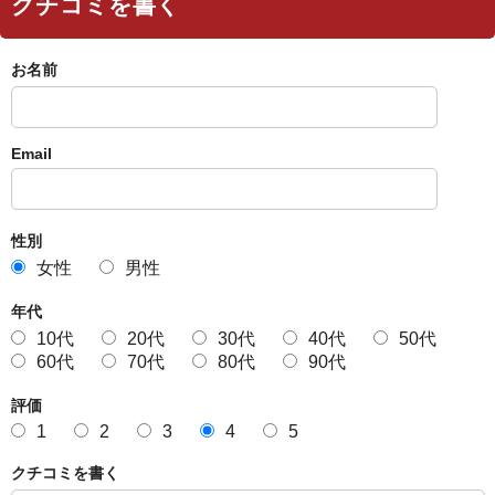
クチコミを書く
お名前
Email
性別
女性
男性
年代
10代
20代
30代
40代
50代
60代
70代
80代
90代
評価
1
2
3
4
5
クチコミを書く