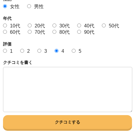
女性
男性
年代
10代
20代
30代
40代
50代
60代
70代
80代
90代
評価
1
2
3
4
5
クチコミを書く