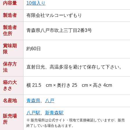
内容量
10個入り
製造者
有限会社マルコーいずもり
製造者
青森県八戸市吹上三丁目2番3号
住所
賞味期
約60日
限
保存方
直射日光、高温多湿を避けて保存して下さい。
法
箱の大
横 21.5 cm × 奥行き 25 cm × 高さ 4cm
きさ
名産地
青森県
、
八戸
八戸駅
、
新青森駅
販売場
※ 販売場所は公式サイト・現地で直接確認していますが、販売
所
終了している場合もあります。