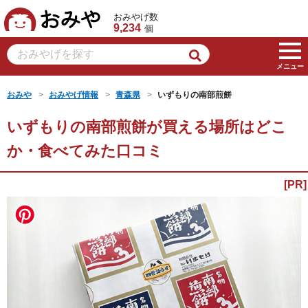
おみや
おみやげ数
9,234
個
メニュー
おみや
おみやげ情報
青森県
いずもりの南部煎餅
いずもりの南部煎餅が買える場所はどこ
か・食べてみた口コミ