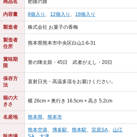
商品名
肥後の旅
内容量
8個入り
、
12個入り
、
18個入り
製造者
株式会社 お菓子の香梅
製造者
熊本県熊本市中央区白山1-6-31
住所
賞味期
誉の陣太鼓・45日 武者がえし・20日
限
保存方
直射日光・高温多湿をお避けください。
法
箱の大
横 26cm × 奥行き 16.5cm × 高さ 5.2cm
きさ
名産地
熊本県
、
熊本市
熊本空港
、
博多駅
、
熊本駅
、
宮原SA
、
山江
販売場
SA
、
大津