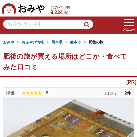
おみや
おみやげ数
9,234
個
メニュー
おみや
おみやげ情報
熊本県
熊本市
肥後の旅
肥後の旅が買える場所はどこか・食べて
みた口コミ
5
評価
口コミ
2
件
★★★★★