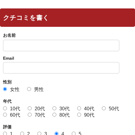
クチコミを書く
お名前
Email
性別
女性
男性
年代
10代
20代
30代
40代
50代
60代
70代
80代
90代
評価
1
2
3
4
5