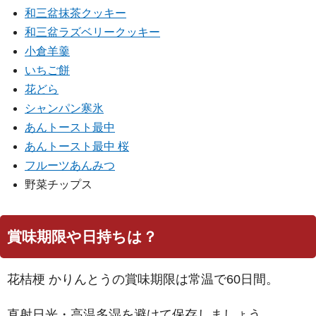
和三盆抹茶クッキー
和三盆ラズベリークッキー
小倉羊羹
いちご餅
花どら
シャンパン寒氷
あんトースト最中
あんトースト最中 桜
フルーツあんみつ
野菜チップス
賞味期限や日持ちは？
花桔梗 かりんとうの賞味期限は常温で60日間。
直射日光・高温多湿を避けて保存しましょう。