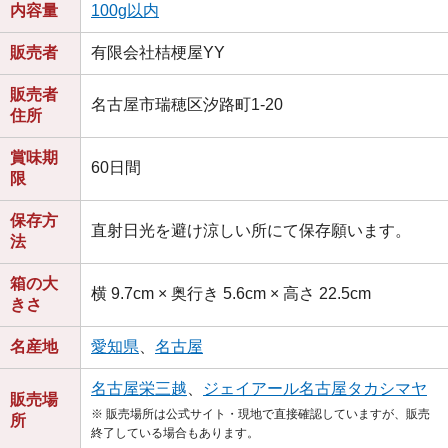
内容量
100g以内
販売者
有限会社桔梗屋YY
販売者
名古屋市瑞穂区汐路町1-20
住所
賞味期
60日間
限
保存方
直射日光を避け涼しい所にて保存願います。
法
箱の大
横 9.7cm × 奥行き 5.6cm × 高さ 22.5cm
きさ
名産地
愛知県
、
名古屋
名古屋栄三越
、
ジェイアール名古屋タカシマヤ
販売場
※ 販売場所は公式サイト・現地で直接確認していますが、販売
所
終了している場合もあります。