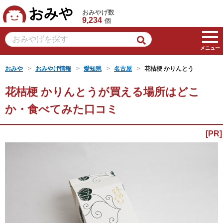
おみや
おみやげ数
9,234
個
メニュー
おみや
おみやげ情報
愛知県
名古屋
花桔梗 かりんとう
花桔梗 かりんとうが買える場所はどこ
か・食べてみた口コミ