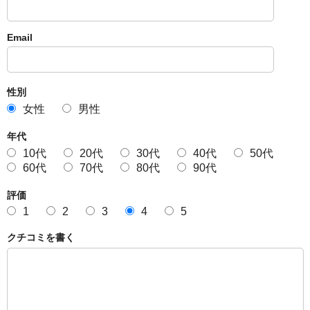
Email
性別
女性
男性
年代
10代
20代
30代
40代
50代
60代
70代
80代
90代
評価
1
2
3
4
5
クチコミを書く