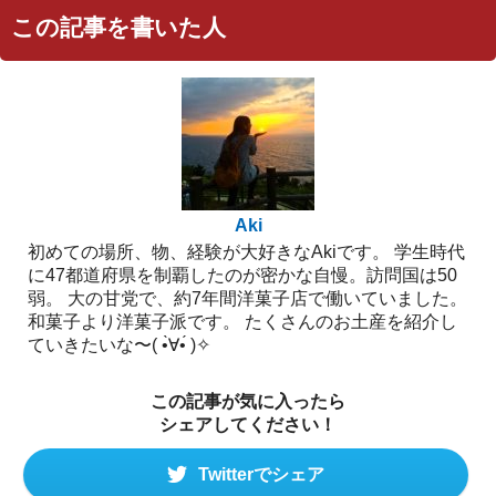
この記事を書いた人
Aki
初めての場所、物、経験が大好きなAkiです。 学生時代
に47都道府県を制覇したのが密かな自慢。訪問国は50
弱。 大の甘党で、約7年間洋菓子店で働いていました。
和菓子より洋菓子派です。 たくさんのお土産を紹介し
ていきたいな〜( •̀∀︎•́ )✧︎
この記事が気に入ったら
シェアしてください！
Twitterでシェア