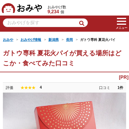
おみや
おみやげ数
9,234
個
メニュー
おみや
おみやげ情報
新潟県
長岡
ガトウ専科 夏花火パイ
ガトウ専科 夏花火パイが買える場所はど
こか・食べてみた口コミ
4
評価
口コミ
1
件
★★★★★