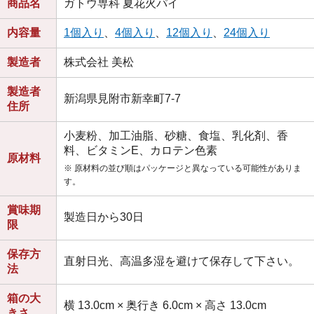
商品名
ガトウ専科 夏花火パイ
内容量
1個入り
、
4個入り
、
12個入り
、
24個入り
製造者
株式会社 美松
製造者
新潟県見附市新幸町7-7
住所
小麦粉、加工油脂、砂糖、食塩、乳化剤、香
料、ビタミンE、カロテン色素
原材料
※ 原材料の並び順はパッケージと異なっている可能性がありま
す。
賞味期
製造日から30日
限
保存方
直射日光、高温多湿を避けて保存して下さい。
法
箱の大
横 13.0cm × 奥行き 6.0cm × 高さ 13.0cm
きさ