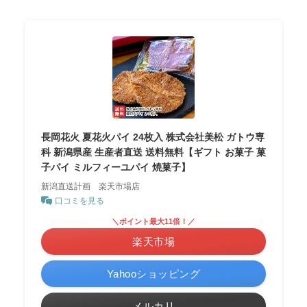
長岡花火 夏花火パイ 24枚入 株式会社美松 ガトウ専
科 新潟県産 生産者直送 送料無料【ギフト お菓子 菓
子パイ ミルフィーユパイ 焼菓子】
新潟直送計画 楽天市場店
口コミを見る
＼ポイント最大11倍！／
楽天市場
Yahooショッピング
メルカリ