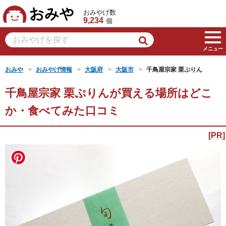
おみや
おみやげ数
9,234
個
メニュー
おみや
おみやげ情報
大阪府
大阪市
千鳥屋宗家 栗ぷりん
千鳥屋宗家 栗ぷりんが買える場所はどこ
か・食べてみた口コミ