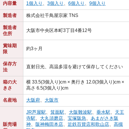
内容量
1個入り
、
3個入り
、
6個入り
、
9個入り
製造者
株式会社千鳥屋宗家 TNS
製造者
大阪市中央区本町3丁目4番12号
住所
賞味期
約3ヶ月
限
保存方
直射日光、高温多湿を避けて保存してください
法
箱の大
横 33.5(3個入り)cm × 奥行き 12.0(3個入り)cm ×
きさ
高さ 6.5(3個入り)cm
名産地
大阪府
、
大阪市
JR芦屋駅
、
箕面駅
、
大阪難波駅
、
垂水駅
、
天王
寺駅
、
大丸須磨店
、
宝塚阪急
、
あまがさき阪
販売場
神
、
阪神梅田本店
、
近鉄百貨店和歌山店
、
高槻