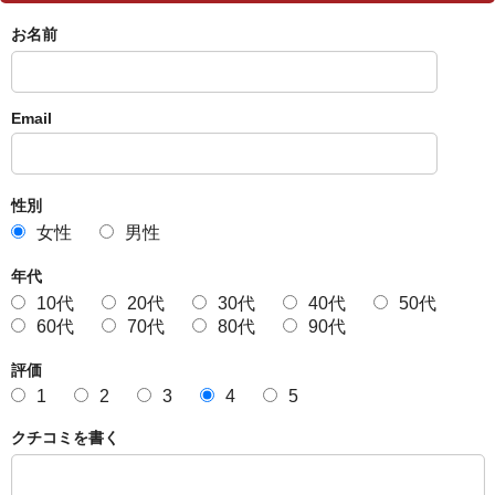
お名前
Email
性別
女性
男性
年代
10代
20代
30代
40代
50代
60代
70代
80代
90代
評価
1
2
3
4
5
クチコミを書く