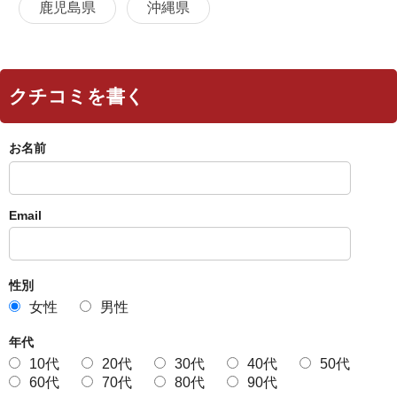
鹿児島県
沖縄県
クチコミを書く
お名前
Email
性別
女性
男性
年代
10代
20代
30代
40代
50代
60代
70代
80代
90代