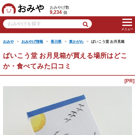
おみや
おみやげ数
9,234
個
メニュー
おみや
おみやげ情報
香川県
東かがわ
ばいこう堂 お月見箱
ばいこう堂 お月見箱が買える場所はどこ
か・食べてみた口コミ