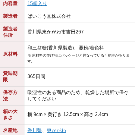
内容量
15個入り
製造者
ばいこう堂株式会社
製造者
香川県東かがわ市吉田267
住所
和三盆糖(香川県製造)、澱粉/着色料
原材料
※ 原材料の並び順はパッケージと異なっている可能性がありま
す。
賞味期
365日間
限
保存方
吸湿性のある商品のため、乾燥した場所で保存
法
してください
箱の大
横 9cm × 奥行き 12.5cm × 高さ 2.4cm
きさ
名産地
香川県
、
東かがわ