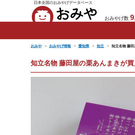
日本全国のおみやげデータベース
おみや
9
おみやげ数
おみや
おみやげ情報
愛知県
知立
知立名物 藤
知立名物 藤田屋の栗あんまきが