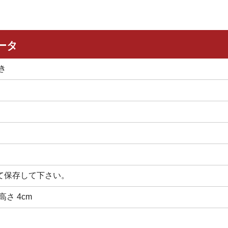
ータ
き
て保存して下さい。
 高さ 4cm