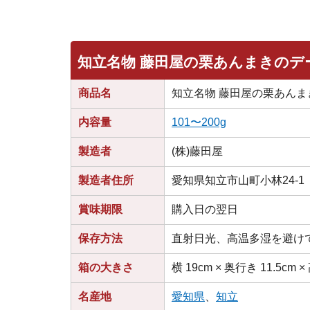
知立名物 藤田屋の栗あんまきのデ
商品名
知立名物 藤田屋の栗あんま
内容量
101〜200g
製造者
(株)藤田屋
製造者住所
愛知県知立市山町小林24-1
賞味期限
購入日の翌日
保存方法
直射日光、高温多湿を避け
箱の大きさ
横 19cm × 奥行き 11.5cm ×
名産地
愛知県
、
知立