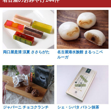
両口屋是清 涼夏 ささらがた
名古屋港水族館 まるっこベ
ルーガ
ジャバーニ チョコクランチ
シェ・シバタ バトン抹茶