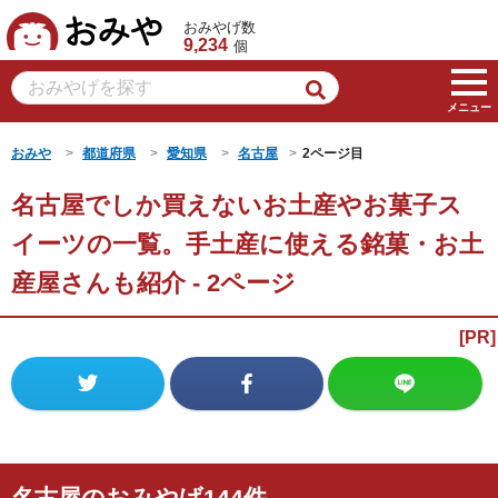
おみや
おみやげ数
9,234
個
メニュー
おみや
都道府県
愛知県
名古屋
2ページ目
名古屋でしか買えないお土産やお菓子ス
イーツの一覧。手土産に使える銘菓・お土
産屋さんも紹介 - 2ページ
名古屋のおみやげ144件