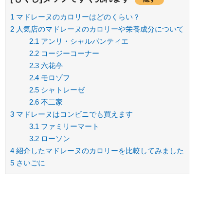
1
マドレーヌのカロリーはどのくらい？
2
人気店のマドレーヌのカロリーや栄養成分について
2.1
アンリ・シャルパンティエ
2.2
コージーコーナー
2.3
六花亭
2.4
モロゾフ
2.5
シャトレーゼ
2.6
不二家
3
マドレーヌはコンビニでも買えます
3.1
ファミリーマート
3.2
ローソン
4
紹介したマドレーヌのカロリーを比較してみました
5
さいごに