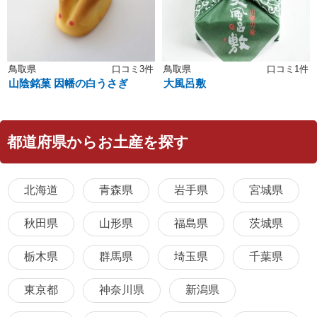
鳥取県
口コミ3件
鳥取県
口コミ1件
山陰銘菓 因幡の白うさぎ
大風呂敷
都道府県からお土産を探す
北海道
青森県
岩手県
宮城県
秋田県
山形県
福島県
茨城県
栃木県
群馬県
埼玉県
千葉県
東京都
神奈川県
新潟県