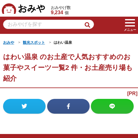
おみや
おみやげ数
9,234
個
メニュー
おみや
観光スポット
はわい温泉
はわい温泉 のお土産で人気おすすめのお
菓子やスイーツ一覧2 件・お土産売り場も
紹介