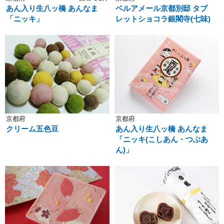
あん入り生八ッ橋 あんなま
ベルアメール京都別邸 タブ
「ニッキ」
レットショコラ銀閣寺(七味)
京都府
京都府
クリーム五色豆
あん入り生八ッ橋 あんなま
「ニッキ(こしあん・つぶあ
ん)」