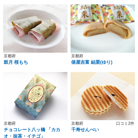
京都府
京都府
鼓月 桜もち
俵屋吉富 結栗(ゆり)
京都府
京都府
口コミ2件
チョコレート八ッ橋 「カカ
千寿せんべい
オ・抹茶・イチゴ」