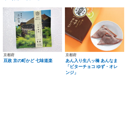
京都府
京都府
豆政 京の町かど 七味道楽
あん入り生八ッ橋 あんなま
「ビターチョコ ゆず・オレ
ンジ」