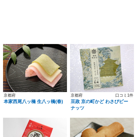
京都府
京都府
口コミ1件
本家西尾八ッ橋 生八ッ橋(春)
豆政 京の町かど わさびピー
ナッツ