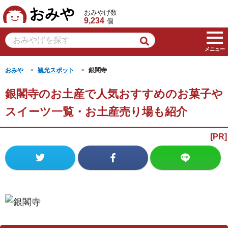
おみや
おみやげ数
9,234
個
メニュー
おみや
観光スポット
銀閣寺
銀閣寺のお土産で人気おすすめのお菓子や
スイーツ一覧・お土産売り場も紹介