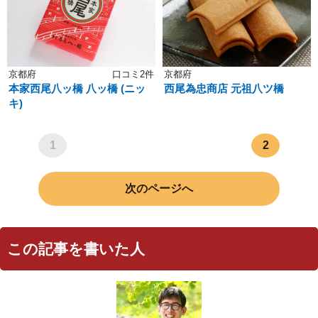
京都府
口コミ2件
京都府
本家西尾八ッ橋 八ッ橋 (ニッ
西尾為忠商店 元祖八ツ橋
キ)
1
2
次のページへ
この記事を書いた人