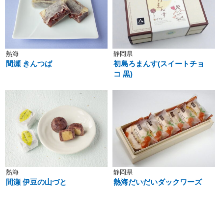
熱海
静岡県
間瀬 きんつば
初島ろまんす(スイートチョ
コ 黒)
熱海
静岡県
間瀬 伊豆の山づと
熱海だいだいダックワーズ