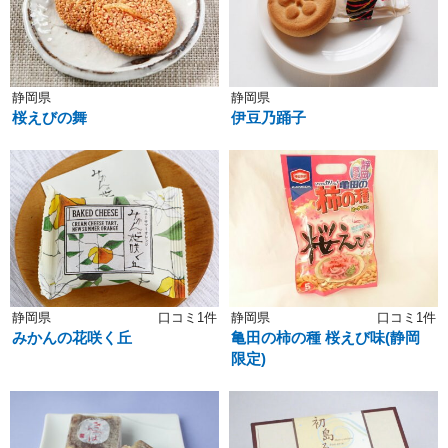
静岡県
静岡県
桜えびの舞
伊豆乃踊子
静岡県
口コミ1件
静岡県
口コミ1件
みかんの花咲く丘
亀田の柿の種 桜えび味(静岡
限定)