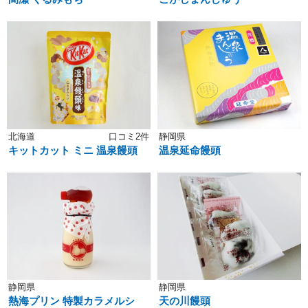
北海道
口コミ2件
静岡県
キットカット ミニ 温泉饅頭
温泉延命饅頭
静岡県
静岡県
熱海プリン 特製カラメルシ
天の川饅頭