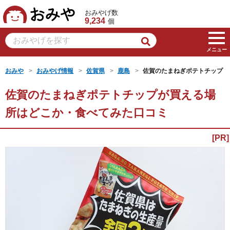
おみや
おみやげ数
9,234
個
メニュー
おみや
おみやげ情報
佐賀県
鹿島
佐賀のたまねぎポテトチップ
佐賀のたまねぎポテトチップが買える場
所はどこか・食べてみた口コミ