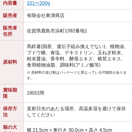
内容量
101〜200g
販売者
有限会社東津商店
販売者
佐賀県鹿島市浜町1392番地1
住所
馬鈴薯(国産、遺伝子組み換えでない)、植物油、
ブドウ糖、食塩、デキストリン、玉ねぎ粉末、
粉末醤油、香辛料、酵母エキス、椎茸エキス、
原材料
食用植物油脂、調味料(アミノ酸等)
※ 原材料の並び順はパッケージと異なっている可能性がありま
す。
賞味期
180日間
限
保存方
直射日光のあたる場所、高温多湿を避けて保存
法
してください
箱の大
横 21.5cm × 奥行き 30.0cm × 高さ 4.5cm