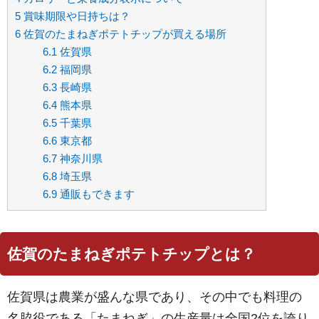
5
賞味期限や日持ちは？
6
佐賀のたまねぎポテトチップが買える場所
6.1
佐賀県
6.2
福岡県
6.3
長崎県
6.4
熊本県
6.5
千葉県
6.6
東京都
6.7
神奈川県
6.8
埼玉県
6.9
通販もできます
佐賀のたまねぎポテトチップとは？
佐賀県は農業が盛んな県であり、その中でも料理の
名脇役である「たまねぎ」の生産量は全国2位を誇り