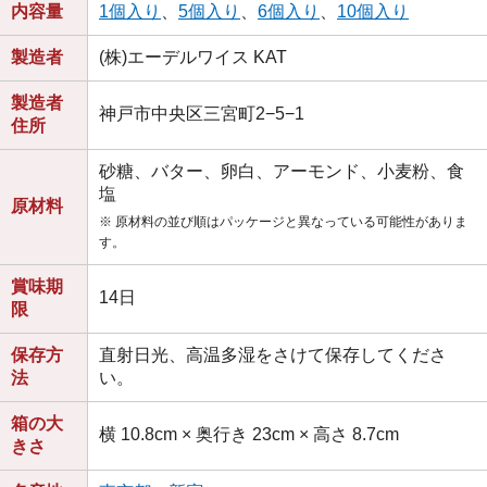
内容量
1個入り
、
5個入り
、
6個入り
、
10個入り
製造者
(株)エーデルワイス KAT
製造者
神戸市中央区三宮町2−5−1
住所
砂糖、バター、卵白、アーモンド、小麦粉、食
塩
原材料
※ 原材料の並び順はパッケージと異なっている可能性がありま
す。
賞味期
14日
限
保存方
直射日光、高温多湿をさけて保存してくださ
法
い。
箱の大
横 10.8cm × 奥行き 23cm × 高さ 8.7cm
きさ