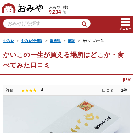
おみや
おみやげ数
9,234
個
メニュー
おみや
おみやげ情報
群馬県
藤岡
かいこの一生
かいこの一生が買える場所はどこか・食
べてみた口コミ
4
評価
口コミ
1
件
★★★★★