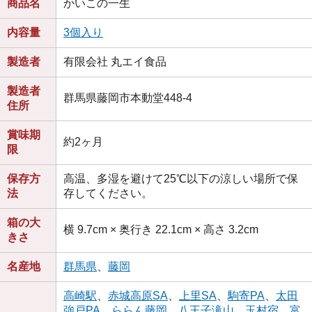
商品名
かいこの一生
内容量
3個入り
製造者
有限会社 丸エイ食品
製造者
群馬県藤岡市本動堂448-4
住所
賞味期
約2ヶ月
限
保存方
高温、多湿を避けて25℃以下の涼しい場所で保
法
存してください。
箱の大
横 9.7cm × 奥行き 22.1cm × 高さ 3.2cm
きさ
名産地
群馬県
、
藤岡
高崎駅
、
赤城高原SA
、
上里SA
、
駒寄PA
、
太田
強戸PA
、
ららん藤岡
、
八王子滝山
、
玉村宿
、
富