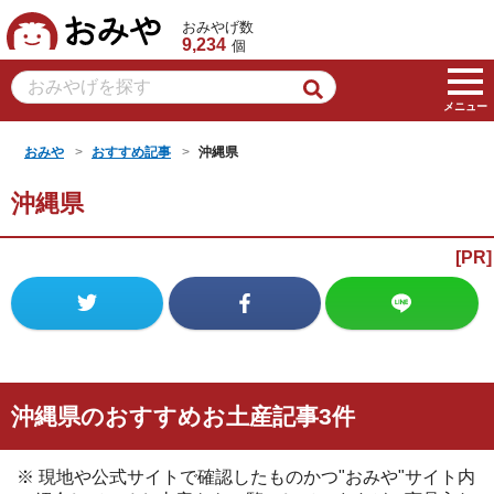
おみや
おみやげ数
9,234
個
メニュー
おみや
おすすめ記事
沖縄県
沖縄県
沖縄県のおすすめお土産記事3件
※ 現地や公式サイトで確認したものかつ"おみや"サイト内