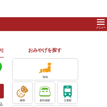
メニュー
おみやげを探す
地域
種類
新幹線駅
主要駅
品