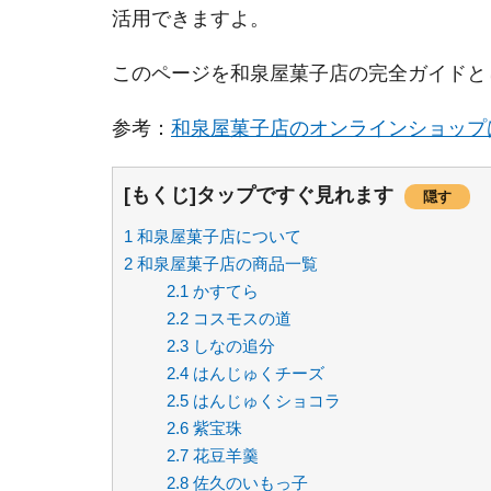
活用できますよ。
このページを和泉屋菓子店の完全ガイドと
参考：
和泉屋菓子店のオンラインショップ
[もくじ]タップですぐ見れます
隠す
1
和泉屋菓子店について
2
和泉屋菓子店の商品一覧
2.1
かすてら
2.2
コスモスの道
2.3
しなの追分
2.4
はんじゅくチーズ
2.5
はんじゅくショコラ
2.6
紫宝珠
2.7
花豆羊羹
2.8
佐久のいもっ子