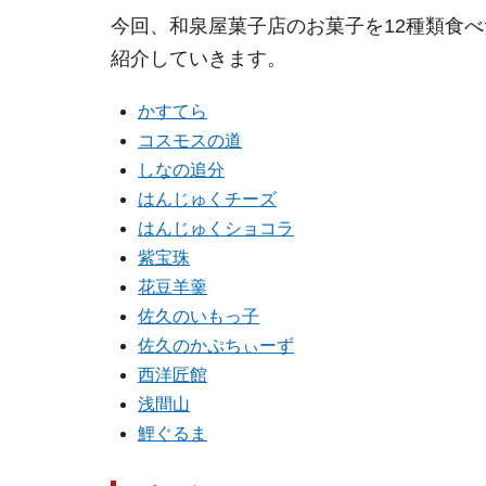
今回、和泉屋菓子店のお菓子を12種類食
紹介していきます。
かすてら
コスモスの道
しなの追分
はんじゅくチーズ
はんじゅくショコラ
紫宝珠
花豆羊羹
佐久のいもっ子
佐久のかぷちぃーず
西洋匠館
浅間山
鯉ぐるま