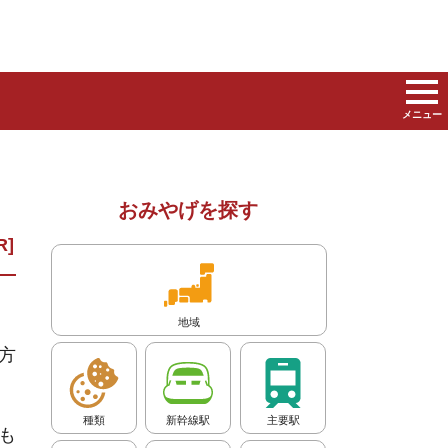
メニュー
おみやげを探す
地域
方
種類
新幹線駅
主要駅
も