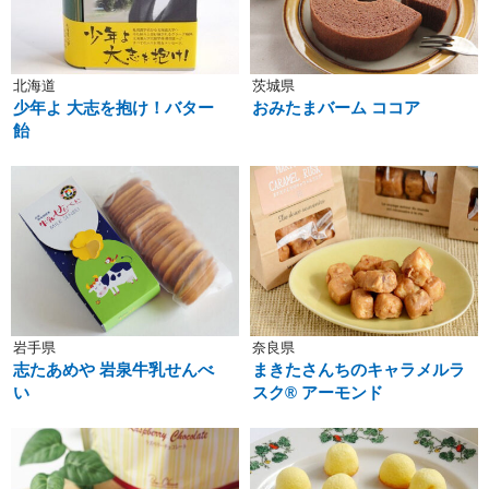
北海道
茨城県
少年よ 大志を抱け！バター
おみたまバーム ココア
飴
岩手県
奈良県
志たあめや 岩泉牛乳せんべ
まきたさんちのキャラメルラ
い
スク® アーモンド