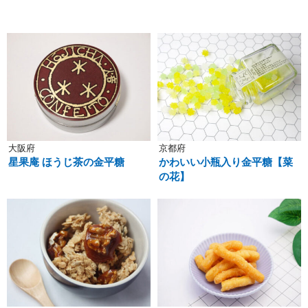
大阪府
京都府
星果庵 ほうじ茶の金平糖
かわいい小瓶入り金平糖【菜
の花】