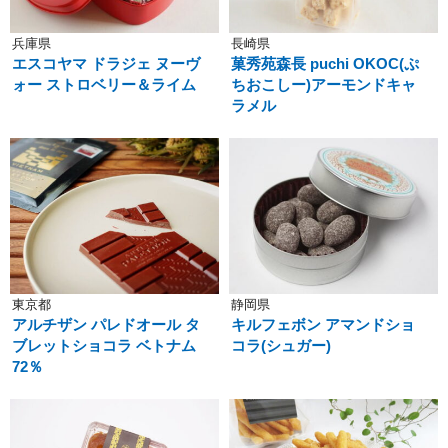
兵庫県
長崎県
エスコヤマ ドラジェ ヌーヴ
菓秀苑森長 puchi OKOC(ぷ
ォー ストロベリー＆ライム
ちおこしー)アーモンドキャ
ラメル
東京都
静岡県
アルチザン パレドオール タ
キルフェボン アマンドショ
ブレットショコラ ベトナム
コラ(シュガー)
72％