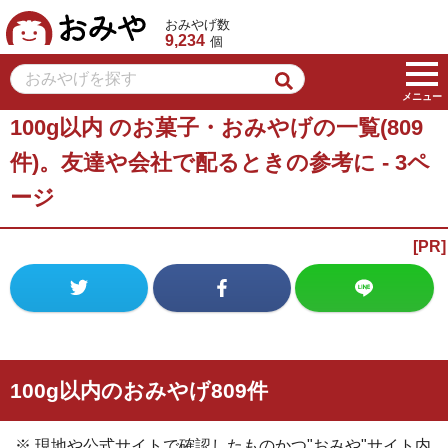
おみや
おみやげ数
9,234
個
メニュー
100g以内 のお菓子・おみやげの一覧(809
件)。友達や会社で配るときの参考に - 3ペ
ージ
100g以内のおみやげ809件
※ 現地や公式サイトで確認したものかつ"おみや"サイト内