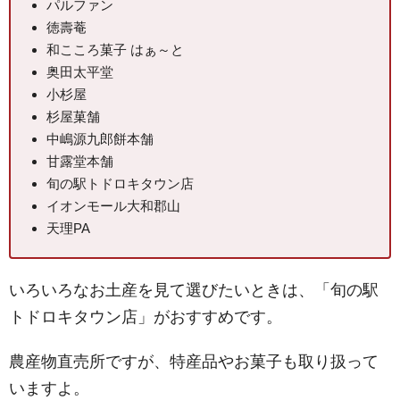
パルファン
徳壽菴
和こころ菓子 はぁ～と
奥田太平堂
小杉屋
杉屋菓舗
中嶋源九郎餅本舗
甘露堂本舗
旬の駅トドロキタウン店
イオンモール大和郡山
天理PA
いろいろなお土産を見て選びたいときは、「旬の駅
トドロキタウン店」がおすすめです。
農産物直売所ですが、特産品やお菓子も取り扱って
いますよ。