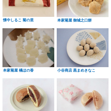
懐中しるこ 菊の里
本家菊屋 御城之口餅
本家菊屋 橘ほの香
小谷商店 黒まめきなこ