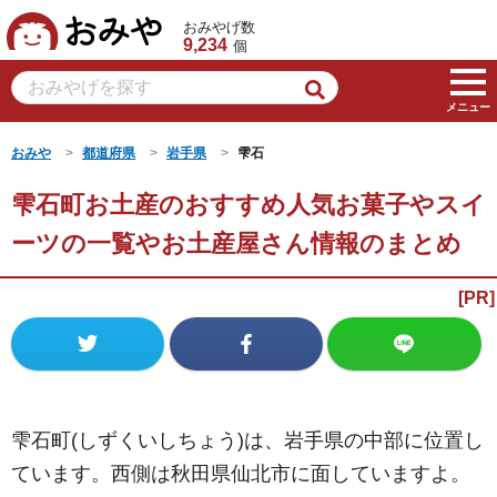
おみや
おみやげ数
9,234
個
メニュー
おみや
都道府県
岩手県
雫石
雫石町お土産のおすすめ人気お菓子やスイ
ーツの一覧やお土産屋さん情報のまとめ
雫石町(しずくいしちょう)は、岩手県の中部に位置し
ています。西側は秋田県仙北市に面していますよ。