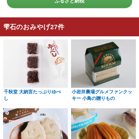
ふるさと納税
雫石のおみやげ27件
千秋堂 大納言たっぷりゆべ
小岩井農場グルメファンクッ
し
キー 小鳥の贈りもの