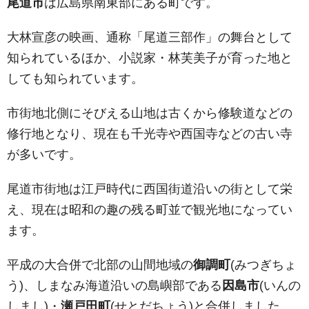
尾道市
は広島県南東部にある町です。
大林宣彦の映画、通称「尾道三部作」の舞台として
知られているほか、小説家・林芙美子が育った地と
しても知られています。
市街地北側にそびえる山地は古くから修験道などの
修行地となり、現在も千光寺や西国寺などの古い寺
が多いです。
尾道市街地は江戸時代に西国街道沿いの街として栄
え、現在は昭和の趣の残る町並で観光地になってい
ます。
平成の大合併で北部の山間地域の
御調町
(みつぎちょ
う)、しまなみ海道沿いの島嶼部である
因島市
(いんの
しまし)・
瀬戸田町
(せとだちょう)と合併しました。