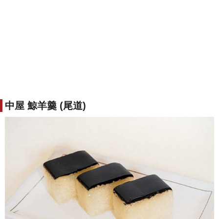
中屋 鯨羊羹 (尾道)