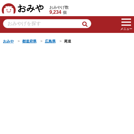
おみや
おみやげ数
9,234
個
メニュー
おみや
都道府県
広島県
尾道