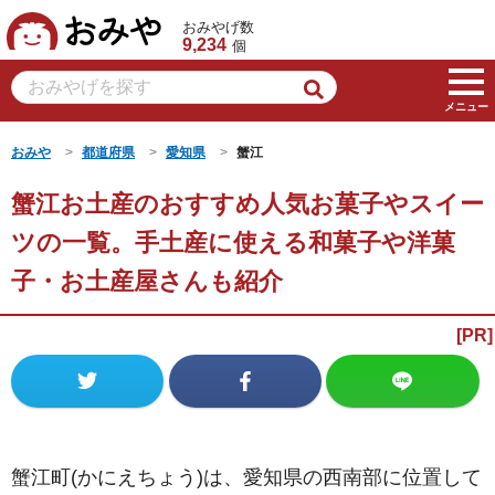
おみや
おみやげ数
9,234
個
メニュー
おみや
都道府県
愛知県
蟹江
蟹江お土産のおすすめ人気お菓子やスイー
ツの一覧。手土産に使える和菓子や洋菓
子・お土産屋さんも紹介
蟹江町(かにえちょう)は、愛知県の西南部に位置して